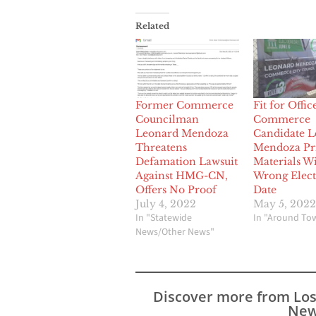
Related
Former Commerce
Fit for Offic
Councilman
Commerce
Leonard Mendoza
Candidate L
Threatens
Mendoza Pr
Defamation Lawsuit
Materials W
Against HMG-CN,
Wrong Elect
Offers No Proof
Date
July 4, 2022
May 5, 2022
In "Statewide
In "Around To
News/Other News"
Discover more from Lo
New