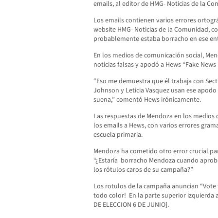
emails, al editor de HMG- Noticias de la C
Los emails contienen varios errores ortográ
website HMG- Noticias de la Comunidad, 
probablemente estaba borracho en ese ento
En los medios de comunicación social, Men
noticias falsas y apodó a Hews “Fake News 
“Eso me demuestra que él trabaja con Sect
Johnson y Leticia Vasquez usan ese apodo
suena,” comentó Hews irónicamente.
Las respuestas de Mendoza en los medios d
los emails a Hews, con varios errores gramat
escuela primaria.
Mendoza ha cometido otro error crucial pa
“¿Estaría
borracho Mendoza cuando aprobó,
los rótulos caros de su campaña?”
Los rotulos de la campaña anuncian “Vote
todo color!
En la parte superior izquierd
DE ELECCION 6 DE JUNIO].