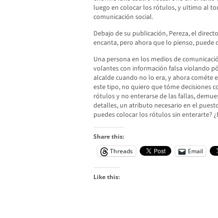
luego en colocar los rótulos, y ultimo al t
comunicación social.
Debajo de su publicación, Pereza, el direc
encanta, pero ahora que lo pienso, puede c
Una persona en los medios de comunicaci
volantes con información falsa violando pó
alcalde cuando no lo era, y ahora cométe e
este tipo, no quiero que tóme decisiones c
rótulos y no enterarse de las fallas, demue
detalles, un atributo necesario en el puest
puedes colocar los rótulos sin enterarte? 
Share this:
Threads
Email
Like this: