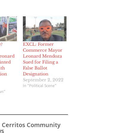
e?
EXCL: Former
Commerce Mayor
eonard
Leonard Mendoza
inted
Sued for Filing a
ith
False Ballot
ion
Designation
September 2, 2022
In "Political Scene"
wn"
s Cerritos Community
s