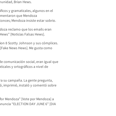
omunidad, Brian Hews.
ficos y gramaticales, algunos en el
comentaron que Mendoza
nces; Mendoza insiste estar sobrio.
doza reclamo que los emails eran
Hews” [Noticias Falsas Hews].
ion 8 Scotty Johnson y sus cómplices.
 [Fake News Hews]. Me gusta como
e comunicación social, eran igual que
icales y ortográficos a nivel de
ra su campaña. La gente pregunta,
 imprimió, instaló y comentó sobre
 for Mendoza” [Vote por Mendoza] a
a anuncia “ELECTION DAY JUNE 6” [DIA