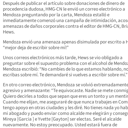
Después de publicar el artículo sobre donaciones de dinero de
procedencia dudosa, HMG-CN le envió un correo electrónico a
Mendoza preguntando por la carta, Mendoza estalló e
inmediatamente comenzó una campaña de intimidación, acos
amenazas de daños corporales contra el editor de HMG-CN, Br
Hews.
Mendoza envió una amenaza apenas disimulada por escrito a 
“mejor deja de escribir sobre mí!”
Unos correos electrónicos más tarde, Hews se vio obligado a
preguntar sobre el supuesto problema con el alcohol de Mendo
Mendoza escribió: “No cambies de lo que estamos hablando, n
escribas sobre mí. Te demandaré si vuelves a escribir sobre mí.
En otro correo electrónico, Mendoza se volvió extremadament
agresivo y amenazante: “Te equivocaste. Nadie se mete conmi
Quiero decirles a todos que sepan que eres un tonto y un menti
Cuando me elijan, me aseguraré de que nunca trabajes en Co
tengo apoyo en otras ciudades y les diré. No tienes nada yo hab
mi abogado y puedo enviar como alcalde me elegirán y consegu
Mireya [Garcia ] e Yvette [Gayton] ser electas. Seré el alcalde
nuevamente. No estoy preocupado. Usted estará fuera de