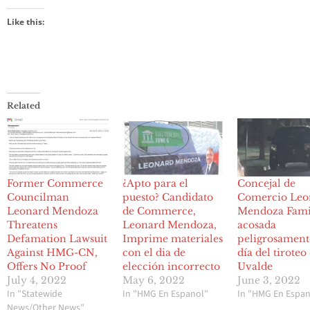
Like this:
Related
Former Commerce
¿Apto para el
Concejal de
Councilman
puesto? Candidato
Comercio Leo
Leonard Mendoza
de Commerce,
Mendoza Fami
Threatens
Leonard Mendoza,
acosada
Defamation Lawsuit
Imprime materiales
peligrosament
Against HMG-CN,
con el dia de
día del tiroteo
Offers No Proof
elección incorrecto
Uvalde
July 4, 2022
May 6, 2022
June 3, 2022
In "Statewide
In "HMG En Espanol"
In "HMG En Espan
News/Other News"