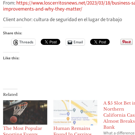
From:
https://www.loscerritosnews.net/2023/03/18/business-sa
improvements-and-why-they-matter/
Client anchor: cultura de seguridad en el lugar de trabajo
Share this:
Threads
Email
Like this:
Related
A $5 Slot Bet i
Northern
California Cas
Almost Breaks
Bank
The Most Popular
Human Remains
What a difference 
Sporting Events
Found In Cerritos